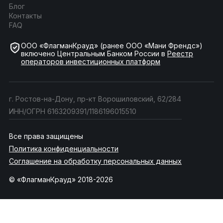
Блог
Контакты
FAQ
ООО «ФлагманКрауд» (ранее ООО «Мани Френдс»)
включено Центральным Банком России в
Реестр
операторов инвестиционных платформ
г. Ростов-на-Дону, пр-кт Ворошиловский, 62/284
ИНН/ОГРН 6163209391/1186196015510
Все права защищены
Политика конфиденциальности
Соглашение на обработку персональных данных
© «ФлагманКрауд» 2018-2026