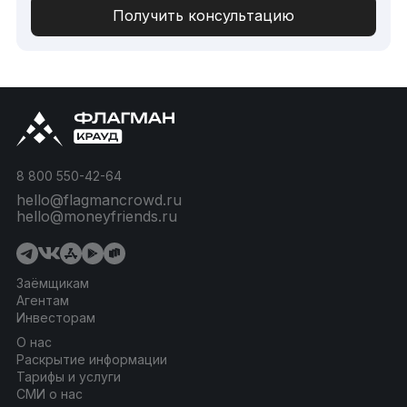
8 800 550-42-64
hello@flagmancrowd.ru
hello@moneyfriends.ru
Заёмщикам
Агентам
Инвесторам
О нас
Раскрытие информации
Тарифы и услуги
СМИ о нас