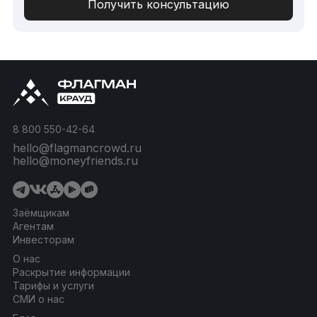
8 800 550-42-64
hello@flagmancrowd.ru
hello@moneyfriends.ru
Заёмщикам
Агентам
Инвесторам
О нас
Раскрытие информации
Тарифы и услуги
СМИ о нас