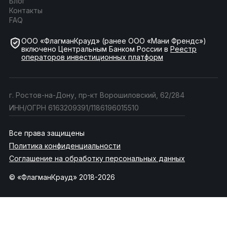
Блог
Контакты
FAQ
ООО «ФлагманКрауд» (ранее ООО «Мани Френдс»)
включено Центральным Банком России в
Реестр
операторов инвестиционных платформ
г. Ростов-на-Дону, пр-кт Ворошиловский, 62/284
ИНН/ОГРН 6163209391/1186196015510
Все права защищены
Политика конфиденциальности
Соглашение на обработку персональных данных
© «ФлагманКрауд» 2018-2026