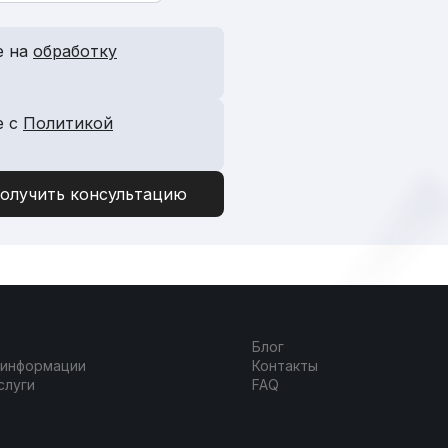
е на
обработку
е с
Политикой
Блог
 информации
Контакты
слуги
FAQ