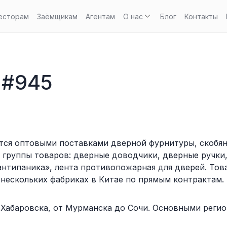
есторам
Заёмщикам
Агентам
О нас
Блог
Контакты
 #945
ается оптовыми поставками дверной фурнитуры, скобя
группы товаров: дверные доводчики, дверные ручки
антипаника», лента противопожарная для дверей. То
нескольких фабриках в Китае по прямым контрактам. 
 Хабаровска, от Мурманска до Сочи. Основными реги