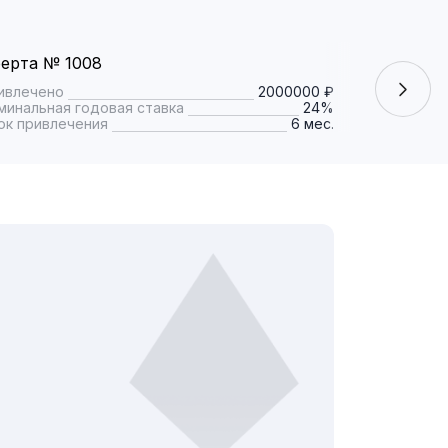
ерта № 1008
Оферта № 
ивлечено
2000000 ₽
Привлечено
минальная годовая ставка
24%
Номинальная
ок привлечения
6 мес.
Срок привле