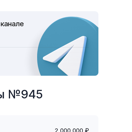
 канале
ты №945
2 000 000 ₽