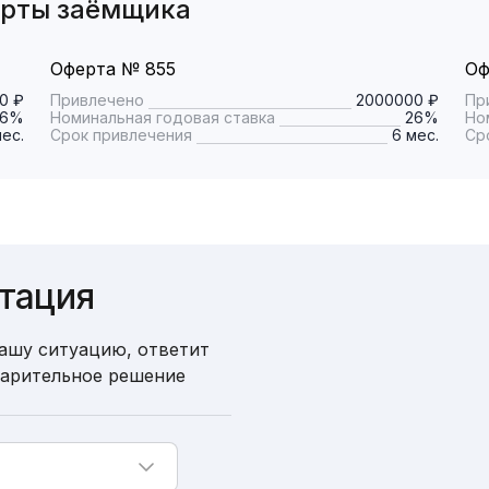
ерты заёмщика
Оферта № 855
Оф
0 ₽
Привлечено
2000000 ₽
Пр
26%
Номинальная годовая ставка
26%
Но
мес.
Срок привлечения
6 мес.
Ср
ьтация
ашу ситуацию, ответит
варительное решение