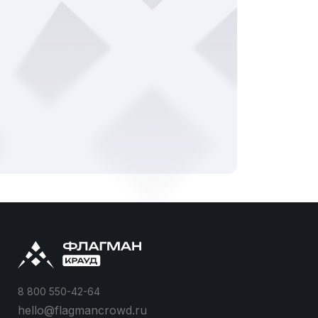
8 800 550-42-64
hello@flagmancrowd.ru