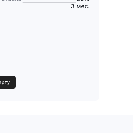
3 мес.
ерту