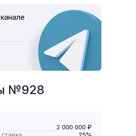
 канале
ты №928
2 000 000 ₽
 ставка
25%