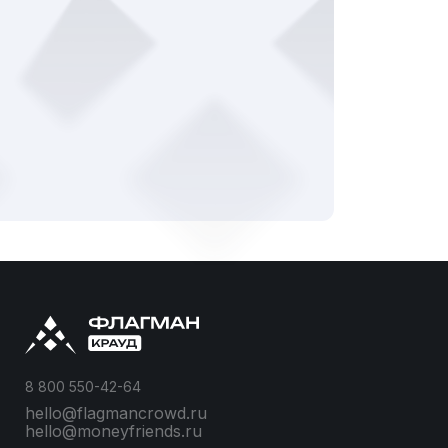
8 800 550-42-64
hello@flagmancrowd.ru
hello@moneyfriends.ru