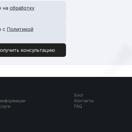
е на
обработку
е с
Политикой
Блог
 информации
Контакты
слуги
FAQ