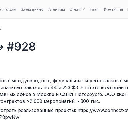
есторам
Заёмщикам
Агентам
О нас
Блог
Контакты
8
 #928
пных международных, федеральных и региональных ме
пальных заказов по 44 и 223 ФЗ. В штате компании 
вных офиса в Москве и Санкт Петербурге. ООО «‎Конне
контрактов >2 000 мероприятий > 300 тыс.
треть реализованные проекты: https://www.connect-ev
2KP8pwNw