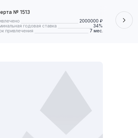
ерта № 1513
Оферта № 
ивлечено
2000000 ₽
Привлечено
минальная годовая ставка
34%
Номинальная
ок привлечения
7 мес.
Срок привле