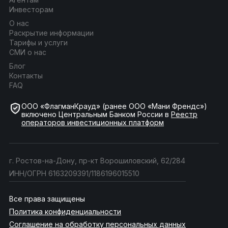
Инвесторам
О нас
Раскрытие информации
Тарифы и услуги
СМИ о нас
Блог
Контакты
FAQ
ООО «ФлагманКрауд» (ранее ООО «Мани Френдс»)
включено Центральным Банком России в
Реестр
операторов инвестиционных платформ
г. Ростов-на-Дону, пр-кт Ворошиловский, 62/284
ИНН/ОГРН 6163209391/1186196015510
Все права защищены
Политика конфиденциальности
Соглашение на обработку персональных данных