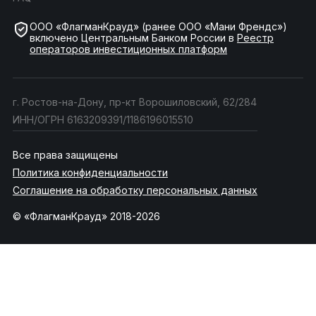
ООО «ФлагманКрауд» (ранее ООО «Мани Френдс»)
включено Центральным Банком России в
Реестр
операторов инвестиционных платформ
г. Ростов-на-Дону, пр-кт Ворошиловский, 62/284
ИНН/ОГРН 6163209391/1186196015510
Все права защищены
Политика конфиденциальности
Соглашение на обработку персональных данных
© «ФлагманКрауд» 2018-2026