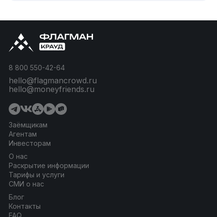
8 800 550-42-64
hello@flagmancrowd.ru
hello@moneyfriends.ru
Заёмщикам
Агентам
Инвесторам
О нас
Раскрытие информации
Тарифы и услуги
СМИ о нас
Блог
Контакты
FAQ