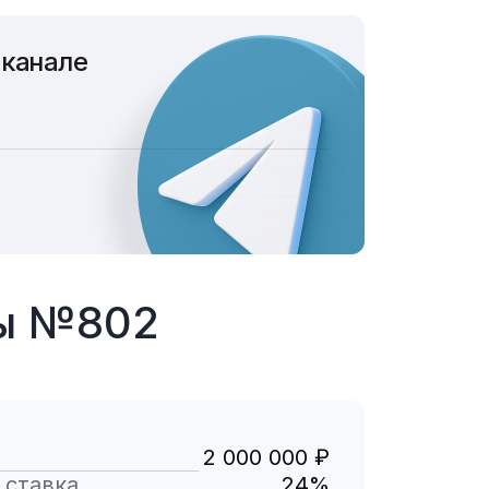
 канале
ты №802
2 000 000 ₽
 ставка
24%