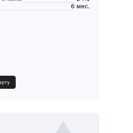
6 мес.
ерту