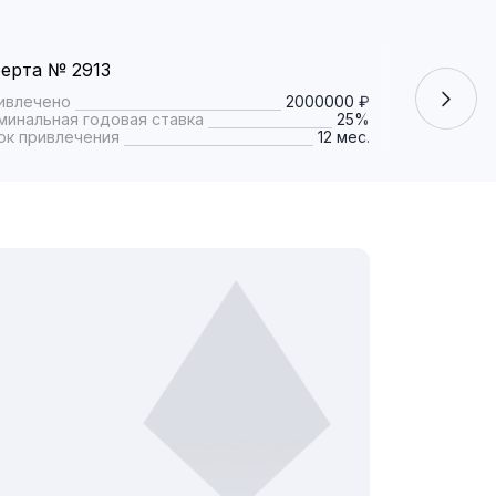
ерта № 2913
Оферта № 
ивлечено
2000000 ₽
Привлечено
минальная годовая ставка
25%
Номинальная
ок привлечения
12 мес.
Срок привле