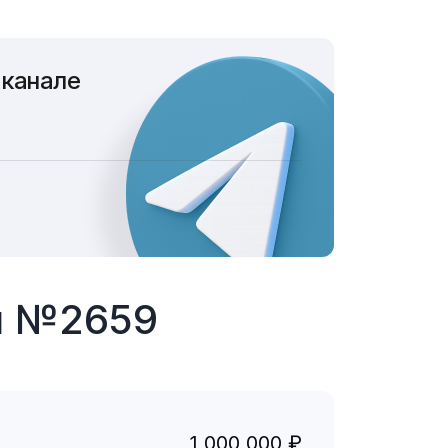
 канале
ы №2659
1 000 000 ₽