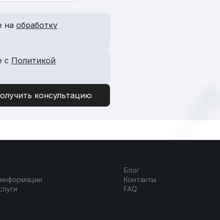
е на
обработку
е с
Политикой
Блог
 информации
Контакты
слуги
FAQ