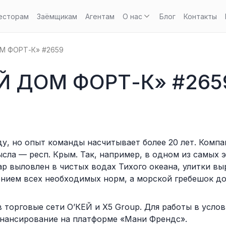
есторам
Заёмщикам
Агентам
О нас
Блог
Контакты
 ФОРТ-К» #2659
Й ДОМ ФОРТ-К» #265
ду, но опыт команды насчитывает более 20 лет. Комп
ла — респ. Крым. Так, например, в одном из самых э
р выловлен в чистых водах Тихого океана, улитки в
нием всех необходимых норм, а морской гребешок до
торговые сети О’КЕЙ и Х5 Group. Для работы в услов
инансирование на платформе «Мани Френдс».