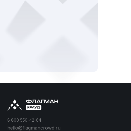
8 800 550-42-64
hello@flagmancrowd.ru