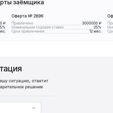
ерты заёмщика
Оферта № 2896
Оф
0 ₽
Привлечено
3000000 ₽
Пр
25%
Номинальная годовая ставка
25%
Но
мес.
Срок привлечения
12 мес.
Ср
ьтация
ашу ситуацию, ответит
варительное решение