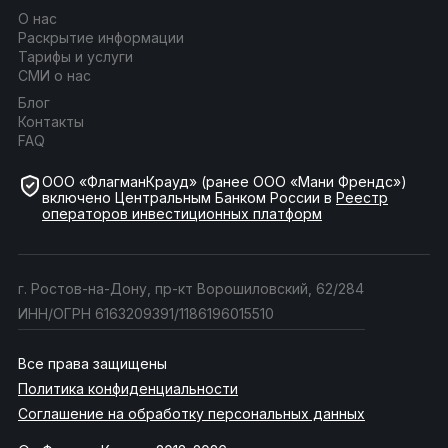
О нас
Раскрытие информации
Тарифы и услуги
СМИ о нас
Блог
Контакты
FAQ
ООО «ФлагманКрауд» (ранее ООО «Мани Френдс»)
включено Центральным Банком России в
Реестр
операторов инвестиционных платформ
г. Ростов-на-Дону, пр-кт Ворошиловский, 62/284
ИНН/ОГРН 6163209391/1186196015510
Все права защищены
Политика конфиденциальности
Соглашение на обработку персональных данных