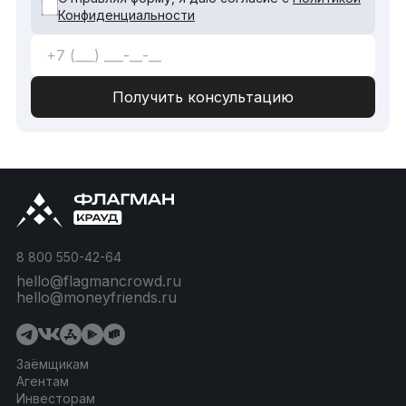
Конфиденциальности
8 800 550-42-64
hello@flagmancrowd.ru
hello@moneyfriends.ru
Заёмщикам
Агентам
Инвесторам