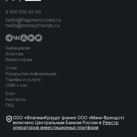
8 800 550-42-64
hello@flagmancrowd.ru
hello@moneyfriends.ru
Заёмщикам
Агентам
Инвесторам
О нас
Раскрытие информации
Тарифы и услуги
СМИ о нас
Блог
Контакты
FAQ
ООО «ФлагманКрауд» (ранее ООО «Мани Френдс»)
включено Центральным Банком России в
Реестр
операторов инвестиционных платформ