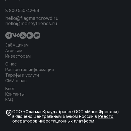
8 800 550-42-64
hello@flagmancrowd.ru
hello@moneyfriends.ru
Заёмщикам
Агентам
Инвесторам
О нас
Раскрытие информации
Тарифы и услуги
СМИ о нас
Блог
Контакты
FAQ
ООО «ФлагманКрауд» (ранее ООО «Мани Френдс»)
включено Центральным Банком России в
Реестр
операторов инвестиционных платформ