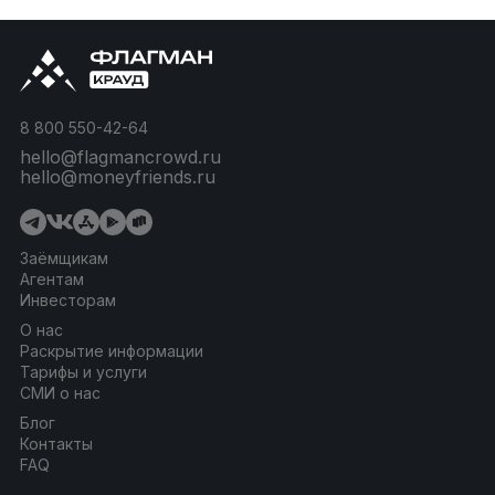
8 800 550-42-64
hello@flagmancrowd.ru
hello@moneyfriends.ru
Заёмщикам
Агентам
Инвесторам
О нас
Раскрытие информации
Тарифы и услуги
СМИ о нас
Блог
Контакты
FAQ