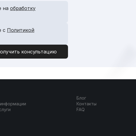
е на
обработку
е с
Политикой
Блог
 информации
Контакты
слуги
FAQ