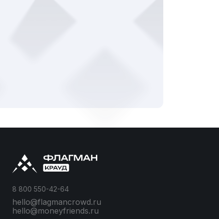
8 800 550-42-64
hello@flagmancrowd.ru
hello@moneyfriends.ru