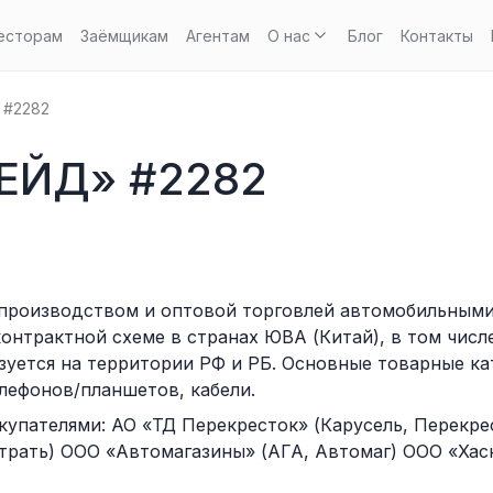
есторам
Заёмщикам
Агентам
О нас
Блог
Контакты
 #2282
ЕЙД» #2282
 производством и оптовой торговлей автомобильным
контрактной схеме в странах ЮВА (Китай), в том чис
зуется на территории РФ и РБ. Основные товарные ка
лефонов/планшетов, кабели.
упателями: АО «ТД Перекресток» (Карусель, Перекре
рать) ООО «Автомагазины» (АГА, Автомаг) ООО «Хаск