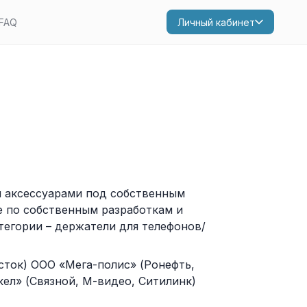
FAQ
Личный кабинет
и аксессуарами под собственным
ле по собственным разработкам и
тегории – держатели для телефонов/
сток) ООО «Мега-полис» (Ронефть,
ел» (Связной, М-видео, Ситилинк)