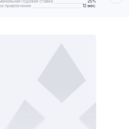
минальная годовая ставка
25%
Номинальная
ок привлечения
12 мес.
Срок привле