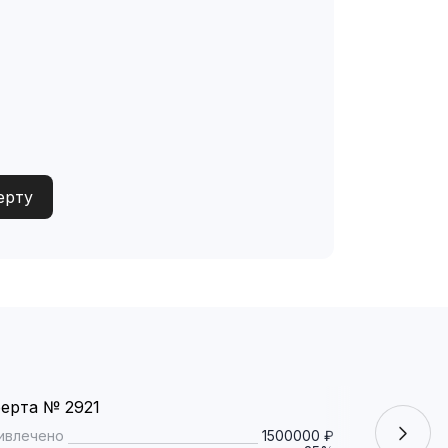
ерту
ерта № 2921
Оферта № 
ивлечено
1500000 ₽
Привлечено