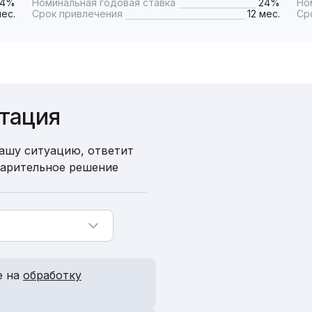
24%
Номинальная годовая ставка
24%
Но
мес.
Срок привлечения
12 мес.
Ср
ьтация
ашу ситуацию, ответит
варительное решение
е на
обработку