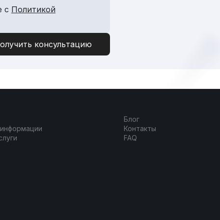
е с
Политикой
Блог
 информации
Контакты
слуги
FAQ