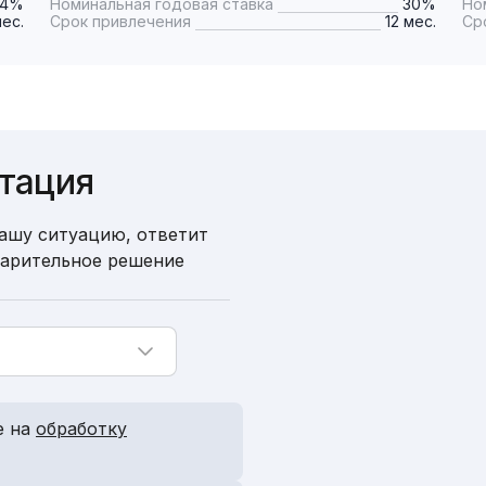
24%
Номинальная годовая ставка
30%
Но
мес.
Срок привлечения
12 мес.
Ср
ьтация
ашу ситуацию, ответит
варительное решение
е на
обработку