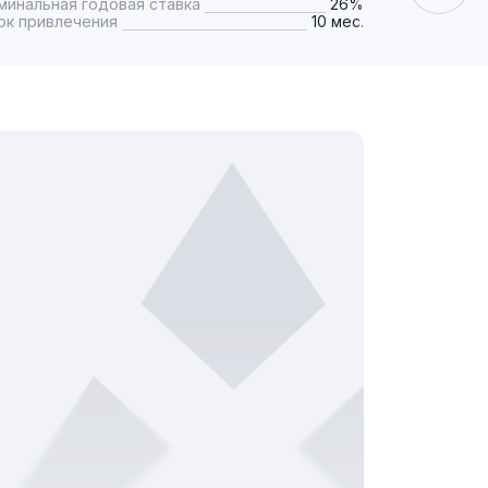
минальная годовая ставка
26%
Номинальная
ок привлечения
10 мес.
Срок привле