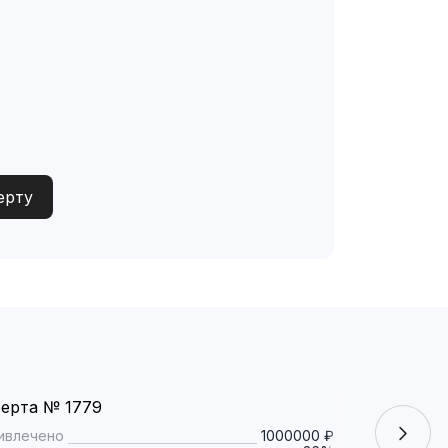
ерту
ерта № 1779
Оферта № 
ивлечено
1000000 ₽
Привлечено