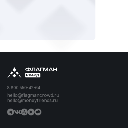
8 800 550-42-64
hello@flagmancrowd.ru
hello@moneyfriends.ru