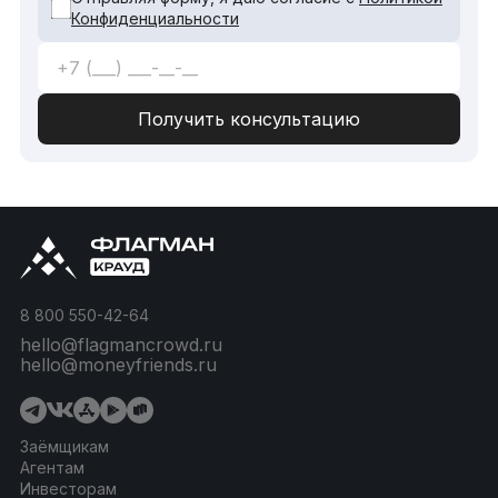
Конфиденциальности
8 800 550-42-64
hello@flagmancrowd.ru
hello@moneyfriends.ru
Заёмщикам
Агентам
Инвесторам