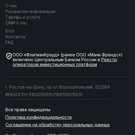
О нас
Раскрытие информации
Тарифы и услуги
СМИ о нас
Блог
Контакты
FAQ
ООО «ФлагманКрауд» (ранее ООО «Мани Френдс»)
включено Центральным Банком России в
Реестр
операторов инвестиционных платформ
г. Ростов-на-Дону, пр-кт Ворошиловский, 62/284
ИНН/ОГРН 6163209391/1186196015510
Все права защищены
Политика конфиденциальности
Соглашение на обработку персональных данных