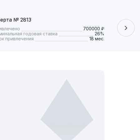
ерта № 2813
Оферта № 
ивлечено
700000 ₽
Привлечено
минальная годовая ставка
26%
Номинальная
ок привлечения
18 мес.
Срок привле