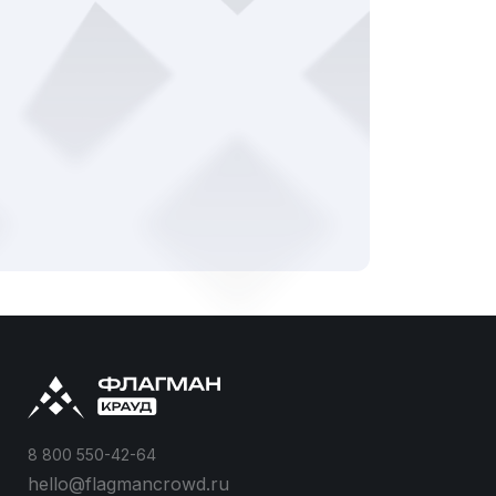
8 800 550-42-64
hello@flagmancrowd.ru