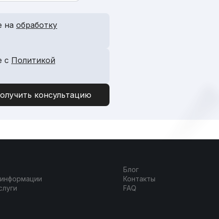
е на
обработку
е с
Политикой
Блог
 информации
Контакты
слуги
FAQ