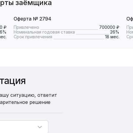
ерты заёмщика
Оферта № 2794
Оф
0 ₽
Привлечено
700000 ₽
Пр
26%
Номинальная годовая ставка
26%
Но
мес.
Срок привлечения
18 мес.
Ср
ьтация
ашу ситуацию, ответит
варительное решение