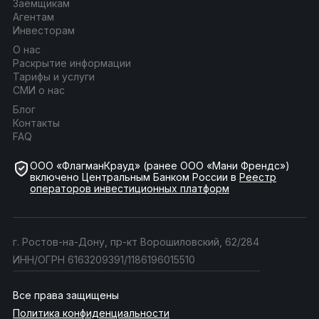
Заёмщикам
Агентам
Инвесторам
О нас
Раскрытие информации
Тарифы и услуги
СМИ о нас
Блог
Контакты
FAQ
ООО «ФлагманКрауд» (ранее ООО «Мани Френдс»)
включено Центральным Банком России в
Реестр
операторов инвестиционных платформ
г. Ростов-на-Дону, пр-кт Ворошиловский, 62/284
ИНН/ОГРН 6163209391/1186196015510
Все права защищены
Политика конфиденциальности