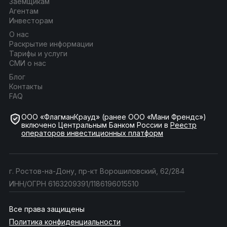
Заёмщикам
Агентам
Инвесторам
О нас
Раскрытие информации
Тарифы и услуги
СМИ о нас
Блог
Контакты
FAQ
ООО «ФлагманКрауд» (ранее ООО «Мани Френдс»)
включено Центральным Банком России в
Реестр
операторов инвестиционных платформ
г. Ростов-на-Дону, пр-кт Ворошиловский, 62/284
ИНН/ОГРН 6163209391/1186196015510
Все права защищены
Политика конфиденциальности