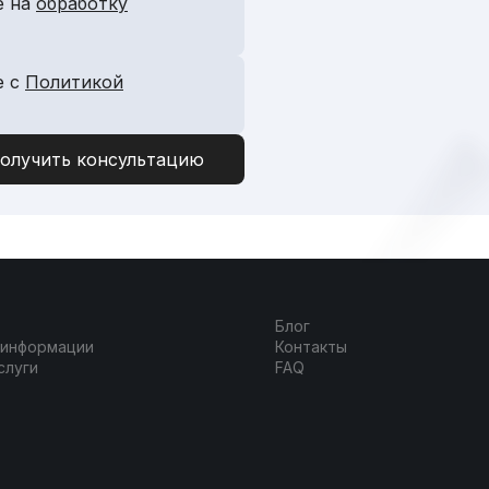
е на
обработку
е с
Политикой
Блог
 информации
Контакты
слуги
FAQ