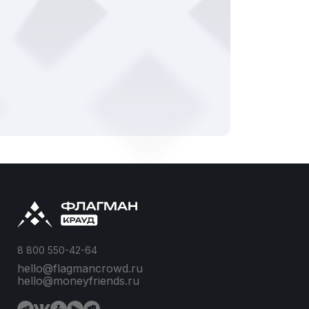
8 800 550-42-64
hello@flagmancrowd.ru
hello@moneyfriends.ru