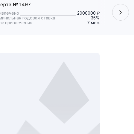
ерта № 1497
Оферта № 
ивлечено
2000000 ₽
Привлечено
минальная годовая ставка
35%
Номинальная
ок привлечения
7 мес.
Срок привле