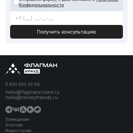
Конфиденциальности
8 800 550-42-64
hello@flagmancrowd.ru
hello@moneyfriends.ru
Заёмщикам
Агентам
Инвесторам