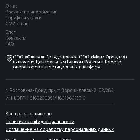
О нас
Раскрытие информации
Тарифы и услуги
СМИ о нас
Блог
Контакты
FAQ
ООО «ФлагманКрауд» (ранее ООО «Мани Френдс»)
включено Центральным Банком России в
Реестр
операторов инвестиционных платформ
г. Ростов-на-Дону, пр-кт Ворошиловский, 62/284
ИНН/ОГРН 6163209391/1186196015510
Все права защищены
Политика конфиденциальности
Соглашение на обработку персональных данных