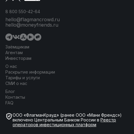
8 800 550-42-64
hello@flagmancrowd.ru
hello@moneyfriends.ru
Заёмщикам
Агентам
Инвесторам
О нас
Раскрытие информации
Тарифы и услуги
СМИ о нас
Блог
Контакты
FAQ
ООО «ФлагманКрауд» (ранее ООО «Мани Френдс»)
включено Центральным Банком России в
Реестр
операторов инвестиционных платформ