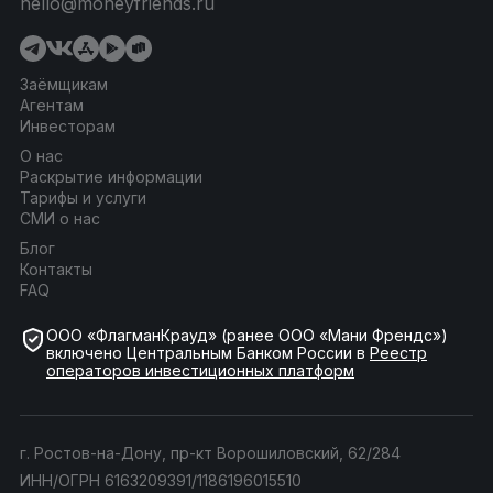
hello@moneyfriends.ru
Заёмщикам
Агентам
Инвесторам
О нас
Раскрытие информации
Тарифы и услуги
СМИ о нас
Блог
Контакты
FAQ
ООО «ФлагманКрауд» (ранее ООО «Мани Френдс»)
включено Центральным Банком России в
Реестр
операторов инвестиционных платформ
г. Ростов-на-Дону, пр-кт Ворошиловский, 62/284
ИНН/ОГРН 6163209391/1186196015510