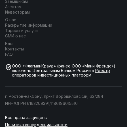
Заёмщикам
Агентам
Инвесторам
О нас
Раскрытие информации
Тарифы и услуги
СМИ о нас
Блог
Контакты
FAQ
ООО «ФлагманКрауд» (ранее ООО «Мани Френдс»)
включено Центральным Банком России в
Реестр
операторов инвестиционных платформ
г. Ростов-на-Дону, пр-кт Ворошиловский, 62/284
ИНН/ОГРН 6163209391/1186196015510
Все права защищены
Политика конфиденциальности