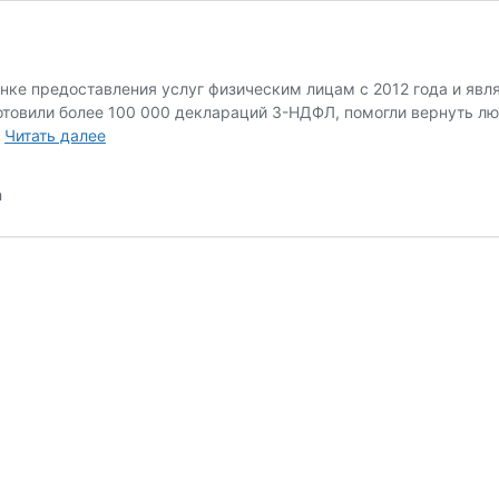
ке предоставления услуг физическим лицам с 2012 года и явля
готовили более 100 000 деклараций 3-НДФЛ, помогли вернуть 
OOO
…
Читать далее
«НДФЛКА.РУ»
#1096
а