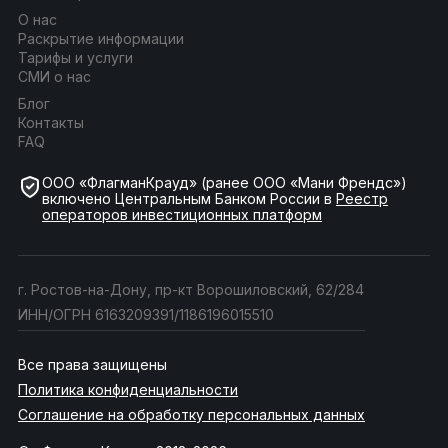
О нас
Раскрытие информации
Тарифы и услуги
СМИ о нас
Блог
Контакты
FAQ
ООО «ФлагманКрауд» (ранее ООО «Мани Френдс»)
включено Центральным Банком России в
Реестр
операторов инвестиционных платформ
г. Ростов-на-Дону, пр-кт Ворошиловский, 62/284
ИНН/ОГРН 6163209391/1186196015510
Все права защищены
Политика конфиденциальности
Соглашение на обработку персональных данных