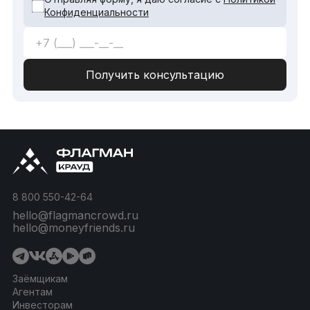
Конфиденциальности
8 800 550-42-64
hello@flagmancrowd.ru
hello@moneyfriends.ru
Заёмщикам
Агентам
Инвесторам