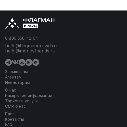
8 800 550-42-64
hello@flagmancrowd.ru
hello@moneyfriends.ru
Заёмщикам
Агентам
Инвесторам
О нас
Раскрытие информации
Тарифы и услуги
СМИ о нас
Блог
Контакты
FAQ