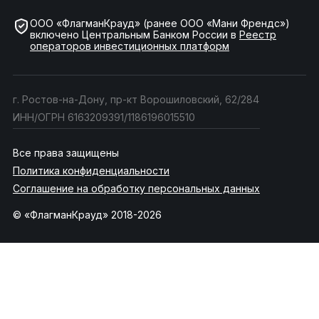
ООО «ФлагманКрауд» (ранее ООО «Мани Френдс»)
включено Центральным Банком России в
Реестр
операторов инвестиционных платформ
г. Ростов-на-Дону, пр-кт Ворошиловский, 62/284
ИНН/ОГРН 6163209391/1186196015510
Все права защищены
Политика конфиденциальности
Соглашение на обработку персональных данных
© «ФлагманКрауд» 2018-2026