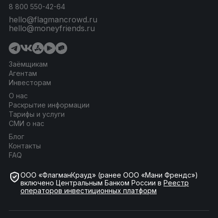
8 800 550-42-64
hello@flagmancrowd.ru
hello@moneyfriends.ru
Заёмщикам
Агентам
Инвесторам
О нас
Раскрытие информации
Тарифы и услуги
СМИ о нас
Блог
Контакты
FAQ
ООО «ФлагманКрауд» (ранее ООО «Мани Френдс»)
включено Центральным Банком России в
Реестр
операторов инвестиционных платформ