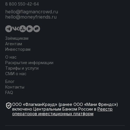
8 800 550-42-64
hello@flagmancrowd.ru
hello@moneyfriends.ru
Заёмщикам
Агентам
Инвесторам
О нас
Раскрытие информации
Тарифы и услуги
СМИ о нас
Блог
Контакты
FAQ
ООО «ФлагманКрауд» (ранее ООО «Мани Френдс»)
включено Центральным Банком России в
Реестр
операторов инвестиционных платформ