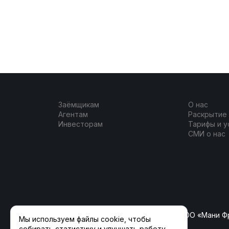
Заёмщикам
О нас
Агентам
Раскрытие
Инвесторам
Тарифы и у
СМИ о нас
ООО «ФлагманКрауд» (ранее ООО «Мани Ф
Мы используем файлы cookie, чтобы
собирать статистику и улучшать работу