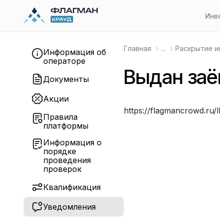
Инв
Главная
...
Раскрытие 
Информация об
операторе
Выдан заё
Документы
Акции
https://flagmancrowd.ru/
Правила
платформы
Информация о
порядке
проведения
проверок
Квалификация
Уведомления