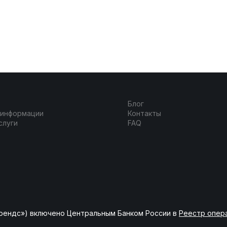
Блог
 информации
Контакты
слуги
FAQ
рендс») включено Центральным Банком России в
Реестр опер