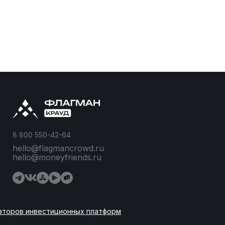
8 800 550-42-64
hello@flagmancrowd.ru
hello@moneyfriends.ru
аторов инвестиционных платформ