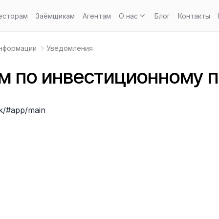
есторам
Заёмщикам
Агентам
О нас
Блог
Контакты
информации
Уведомления
м по инвестиционному 
lk/#app/main