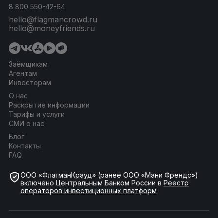
8 800 550-42-64
hello@flagmancrowd.ru
hello@moneyfriends.ru
Заёмщикам
Агентам
Инвесторам
О нас
Раскрытие информации
Тарифы и услуги
СМИ о нас
Блог
Контакты
FAQ
ООО «ФлагманКрауд» (ранее ООО «Мани Френдс»)
включено Центральным Банком России в
Реестр
операторов инвестиционных платформ