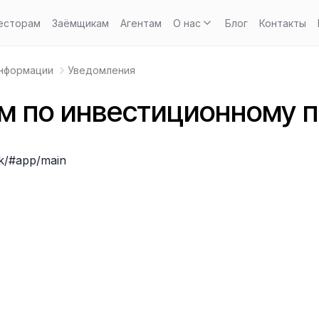
есторам
Заёмщикам
Агентам
О нас
Блог
Контакты
информации
Уведомления
м по инвестиционному 
lk/#app/main