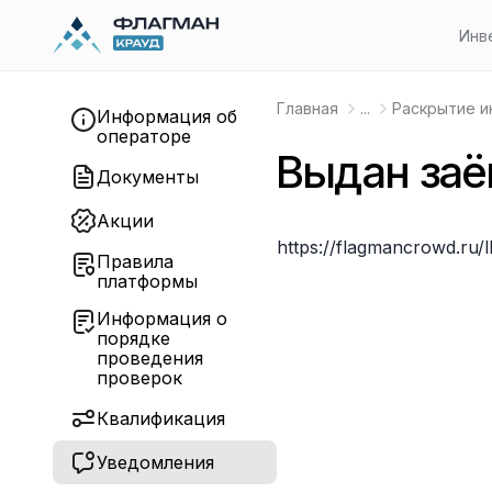
Инв
Главная
...
Раскрытие 
Информация об
операторе
Выдан заё
Документы
Акции
https://flagmancrowd.ru/
Правила
платформы
Информация о
порядке
проведения
проверок
Квалификация
Уведомления