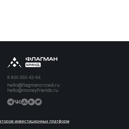
8 800 550-42-64
hello@flagmancrowd.ru
hello@moneyfriends.ru
аторов инвестиционных платформ