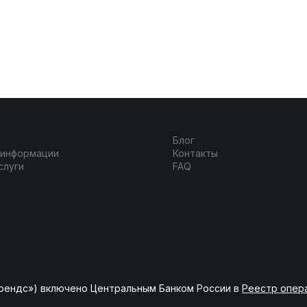
Блог
 информации
Контакты
слуги
FAQ
рендс») включено Центральным Банком России в
Реестр опер