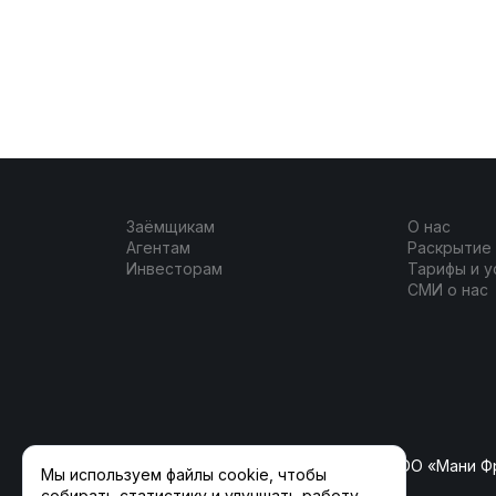
Заёмщикам
О нас
Агентам
Раскрытие
Инвесторам
Тарифы и у
СМИ о нас
ООО «ФлагманКрауд» (ранее ООО «Мани Ф
Мы используем файлы cookie, чтобы
собирать статистику и улучшать работу