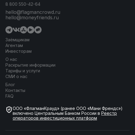
8 800 550-42-64
hello@flagmancrowd.ru
hello@moneyfriends.ru
Заёмщикам
Агентам
Инвесторам
О нас
Раскрытие информации
Тарифы и услуги
СМИ о нас
Блог
Контакты
FAQ
ООО «ФлагманКрауд» (ранее ООО «Мани Френдс»)
включено Центральным Банком России в
Реестр
операторов инвестиционных платформ