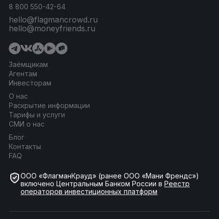
8 800 550-42-64
hello@flagmancrowd.ru
hello@moneyfriends.ru
Заёмщикам
Агентам
Инвесторам
О нас
Раскрытие информации
Тарифы и услуги
СМИ о нас
Блог
Контакты
FAQ
ООО «ФлагманКрауд» (ранее ООО «Мани Френдс»)
включено Центральным Банком России в
Реестр
операторов инвестиционных платформ