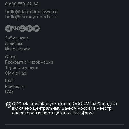
8 800 550-42-64
hello@flagmancrowd.ru
hello@moneyfriends.ru
Заёмщикам
Агентам
Инвесторам
О нас
Раскрытие информации
Тарифы и услуги
СМИ о нас
Блог
Контакты
FAQ
ООО «ФлагманКрауд» (ранее ООО «Мани Френдс»)
включено Центральным Банком России в
Реестр
операторов инвестиционных платформ