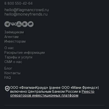
8 800 550-42-64
hello@flagmancrowd.ru
hello@moneyfriends.ru
Заёмщикам
Агентам
Инвесторам
О нас
Раскрытие информации
Тарифы и услуги
СМИ о нас
Блог
Контакты
FAQ
ООО «ФлагманКрауд» (ранее ООО «Мани Френдс»)
включено Центральным Банком России в
Реестр
операторов инвестиционных платформ