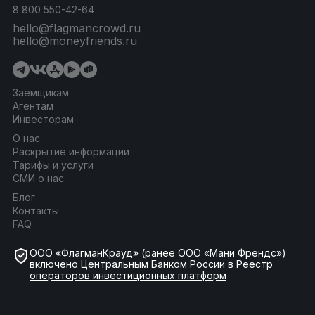
8 800 550-42-64
hello@flagmancrowd.ru
hello@moneyfriends.ru
Заёмщикам
Агентам
Инвесторам
О нас
Раскрытие информации
Тарифы и услуги
СМИ о нас
Блог
Контакты
FAQ
ООО «ФлагманКрауд» (ранее ООО «Мани Френдс»)
включено Центральным Банком России в
Реестр
операторов инвестиционных платформ