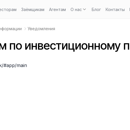
есторам
Заёмщикам
Агентам
О нас
Блог
Контакты
информации
Уведомления
м по инвестиционному 
lk/#app/main