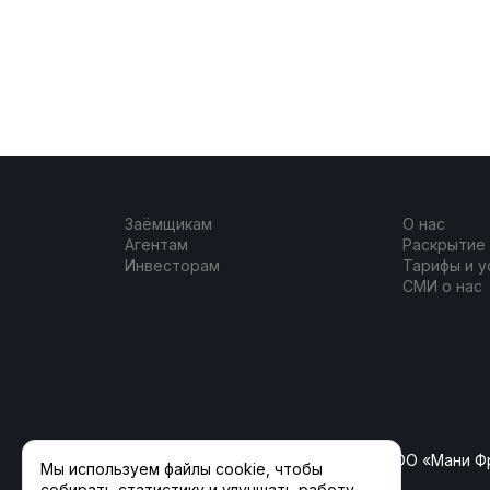
Заёмщикам
О нас
Агентам
Раскрытие
Инвесторам
Тарифы и у
СМИ о нас
ООО «ФлагманКрауд» (ранее ООО «Мани Ф
Мы используем файлы cookie, чтобы
собирать статистику и улучшать работу