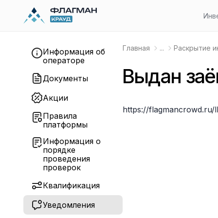
Инв
Главная
...
Раскрытие 
Информация об
операторе
Выдан заё
Документы
Акции
https://flagmancrowd.ru/
Правила
платформы
Информация о
порядке
проведения
проверок
Квалификация
Уведомления