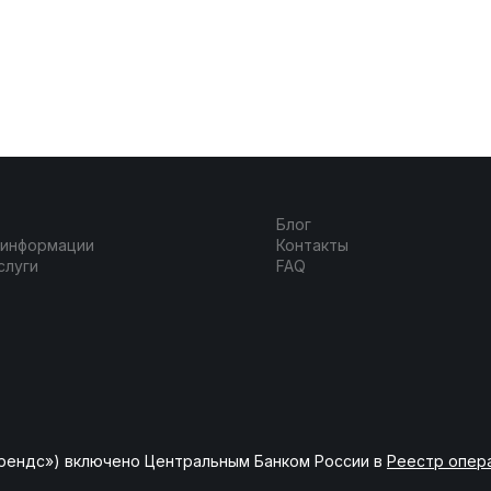
Блог
 информации
Контакты
слуги
FAQ
рендс») включено Центральным Банком России в
Реестр опер