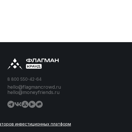
8 800 550-42-64
hello@flagmancrowd.ru
hello@moneyfriends.ru
аторов инвестиционных платформ