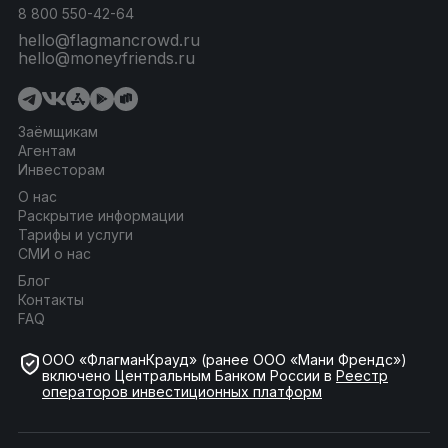
8 800 550-42-64
hello@flagmancrowd.ru
hello@moneyfriends.ru
Заёмщикам
Агентам
Инвесторам
О нас
Раскрытие информации
Тарифы и услуги
СМИ о нас
Блог
Контакты
FAQ
ООО «ФлагманКрауд» (ранее ООО «Мани Френдс»)
включено Центральным Банком России в
Реестр
операторов инвестиционных платформ