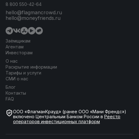
8 800 550-42-64
hello@flagmancrowd.ru
hello@moneyfriends.ru
Заёмщикам
Агентам
Инвесторам
О нас
Раскрытие информации
Тарифы и услуги
СМИ о нас
Блог
Контакты
FAQ
ООО «ФлагманКрауд» (ранее ООО «Мани Френдс»)
включено Центральным Банком России в
Реестр
операторов инвестиционных платформ