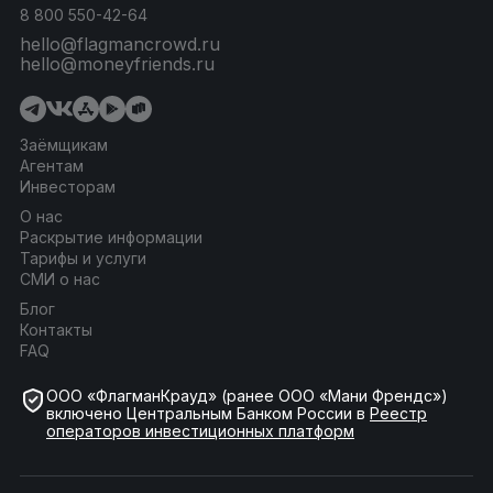
8 800 550-42-64
hello@flagmancrowd.ru
hello@moneyfriends.ru
Заёмщикам
Агентам
Инвесторам
О нас
Раскрытие информации
Тарифы и услуги
СМИ о нас
Блог
Контакты
FAQ
ООО «ФлагманКрауд» (ранее ООО «Мани Френдс»)
включено Центральным Банком России в
Реестр
операторов инвестиционных платформ