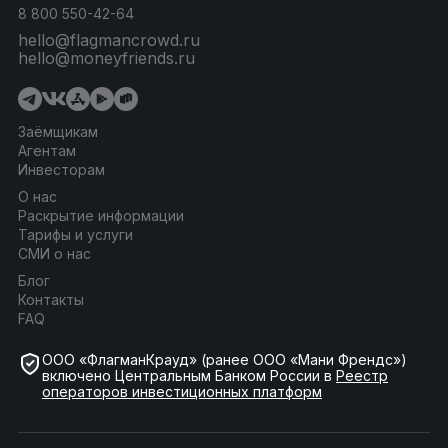
8 800 550-42-64
hello@flagmancrowd.ru
hello@moneyfriends.ru
Заёмщикам
Агентам
Инвесторам
О нас
Раскрытие информации
Тарифы и услуги
СМИ о нас
Блог
Контакты
FAQ
ООО «ФлагманКрауд» (ранее ООО «Мани Френдс»)
включено Центральным Банком России в
Реестр
операторов инвестиционных платформ