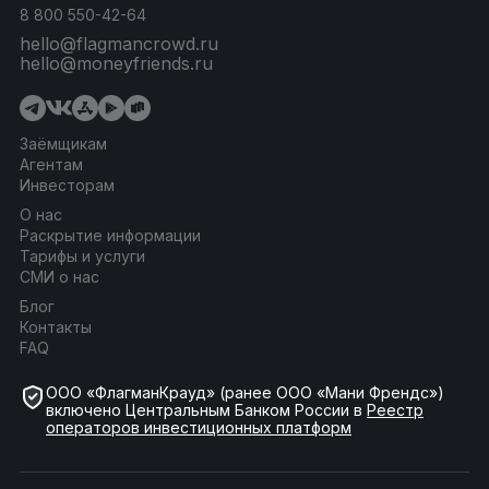
8 800 550-42-64
hello@flagmancrowd.ru
hello@moneyfriends.ru
Заёмщикам
Агентам
Инвесторам
О нас
Раскрытие информации
Тарифы и услуги
СМИ о нас
Блог
Контакты
FAQ
ООО «ФлагманКрауд» (ранее ООО «Мани Френдс»)
включено Центральным Банком России в
Реестр
операторов инвестиционных платформ