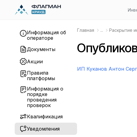
Инв
Главная
...
Раскрытие 
Информация об
операторе
Опубликов
Документы
Акции
ИП Куканов Антон Серг
Правила
платформы
Информация о
порядке
проведения
проверок
Квалификация
Уведомления