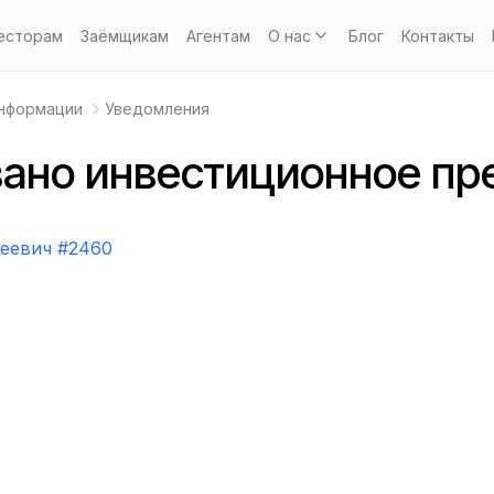
есторам
Заёмщикам
Агентам
О нас
Блог
Контакты
информации
Уведомления
ано инвестиционное пр
еевич #2460