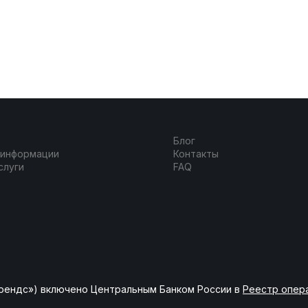
Блог
 информации
Контакты
слуги
FAQ
рендс») включено Центральным Банком России в
Реестр опер