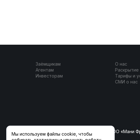
Заёмщикам
О нас
Агентам
Раскрытие
Инвесторам
Тарифы и у
СМИ о нас
ООО «ФлагманКрауд» (ранее ООО «Мани Ф
Мы используем файлы cookie, чтобы
собирать статистику и улучшать работу