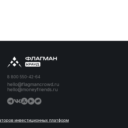
8 800 550-42-64
hello@flagmancrowd.ru
hello@moneyfriends.ru
аторов инвестиционных платформ