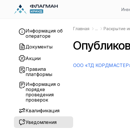
Инв
Главная
...
Раскрытие 
Информация об
операторе
Опубликов
Документы
Акции
OOO «ТД КОРДМАСТЕР»
Правила
платформы
Информация о
порядке
проведения
проверок
Квалификация
Уведомления