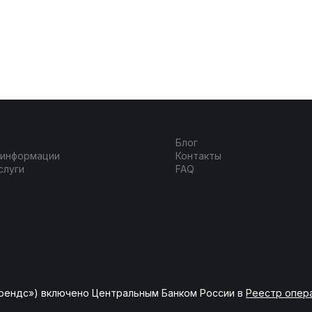
Блог
 информации
Контакты
слуги
FAQ
рендс») включено Центральным Банком России в
Реестр опер