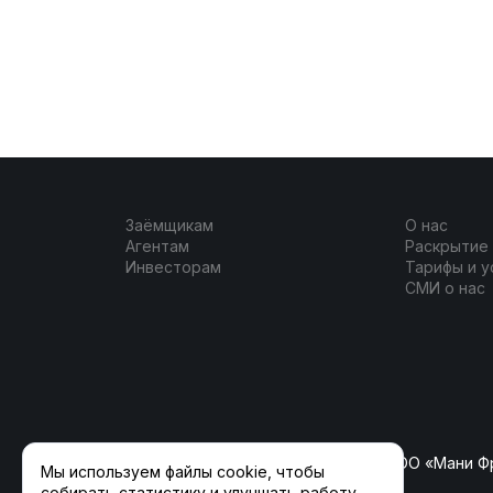
Заёмщикам
О нас
Агентам
Раскрытие
Инвесторам
Тарифы и у
СМИ о нас
ООО «ФлагманКрауд» (ранее ООО «Мани Ф
Мы используем файлы cookie, чтобы
собирать статистику и улучшать работу