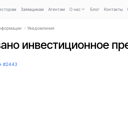
есторам
Заёмщикам
Агентам
О нас
Блог
Контакты
информации
Уведомления
ано инвестиционное пр
 #2443