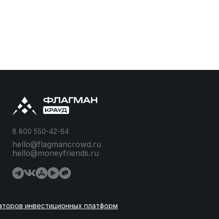
8 800 550-42-64
hello@flagmancrowd.ru
hello@moneyfriends.ru
аторов инвестиционных платформ