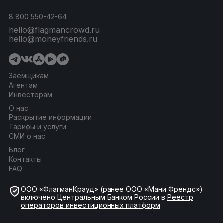
8 800 550-42-64
hello@flagmancrowd.ru
hello@moneyfriends.ru
Заёмщикам
Агентам
Инвесторам
О нас
Раскрытие информации
Тарифы и услуги
СМИ о нас
Блог
Контакты
FAQ
ООО «ФлагманКрауд» (ранее ООО «Мани Френдс»)
включено Центральным Банком России в
Реестр
операторов инвестиционных платформ