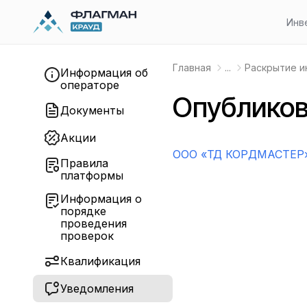
Инв
Главная
...
Раскрытие 
Информация об
операторе
Опубликов
Документы
Акции
OOO «ТД КОРДМАСТЕР»
Правила
платформы
Информация о
порядке
проведения
проверок
Квалификация
Уведомления