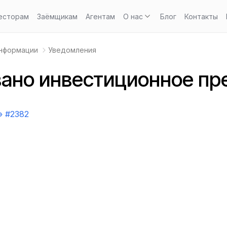
есторам
Заёмщикам
Агентам
О нас
Блог
Контакты
информации
Уведомления
ано инвестиционное пр
 #2382