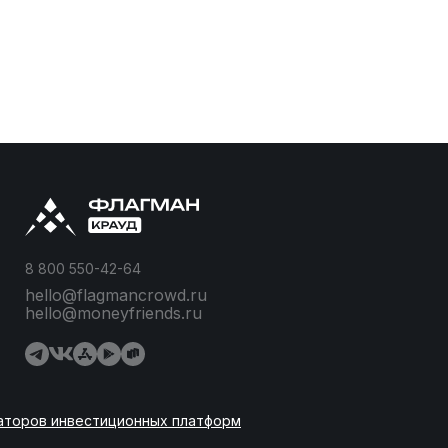
8 800 550-42-64
hello@flagmancrowd.ru
hello@moneyfriends.ru
аторов инвестиционных платформ