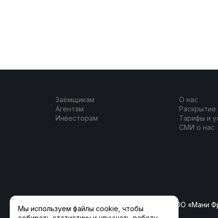
Заёмщикам
О нас
Агентам
Раскрытие
Инвесторам
Тарифы и у
СМИ о нас
ООО «ФлагманКрауд» (ранее ООО «Мани Ф
Мы используем файлы cookie, чтобы
собирать статистику и улучшать работу