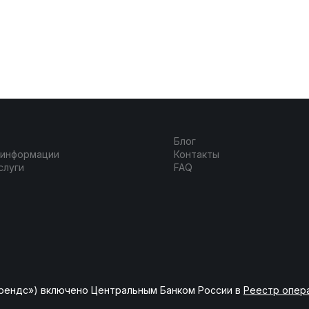
Блог
 информации
Контакты
слуги
FAQ
рендс») включено Центральным Банком России в
Реестр опер