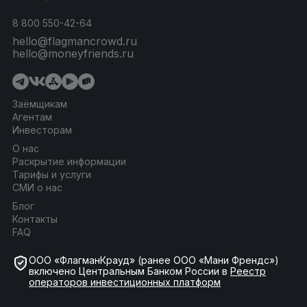
8 800 550-42-64
hello@flagmancrowd.ru
hello@moneyfriends.ru
Заёмщикам
Агентам
Инвесторам
О нас
Раскрытие информации
Тарифы и услуги
СМИ о нас
Блог
Контакты
FAQ
ООО «ФлагманКрауд» (ранее ООО «Мани Френдс»)
включено Центральным Банком России в
Реестр
операторов инвестиционных платформ