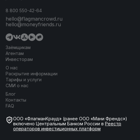
8 800 550-42-64
hello@flagmancrowd.ru
hello@moneyfriends.ru
Заёмщикам
Агентам
Инвесторам
О нас
Раскрытие информации
Тарифы и услуги
СМИ о нас
Блог
Контакты
FAQ
ООО «ФлагманКрауд» (ранее ООО «Мани Френдс»)
включено Центральным Банком России в
Реестр
операторов инвестиционных платформ