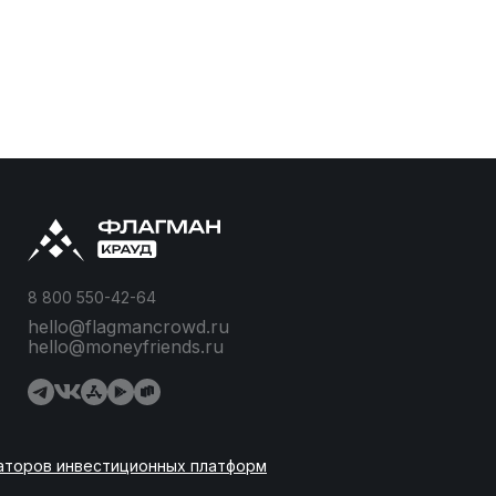
8 800 550-42-64
hello@flagmancrowd.ru
hello@moneyfriends.ru
аторов инвестиционных платформ