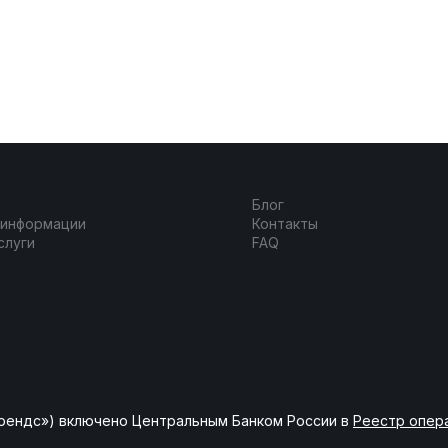
Блог
 информации
Контакты
слуги
FAQ
рендс») включено Центральным Банком России в
Реестр опер