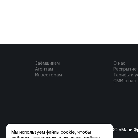
Заёмщикам
О нас
Агентам
Раскрытие
Инвесторам
Тарифы и у
СМИ о нас
ООО «ФлагманКрауд» (ранее ООО «Мани Ф
Мы используем файлы cookie, чтобы
собирать статистику и улучшать работу