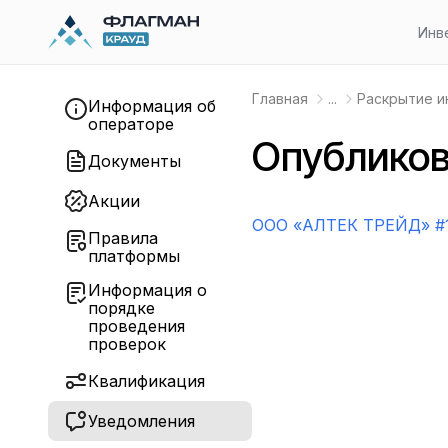
Инв
Главная
...
Раскрытие 
Информация об
операторе
Опубликов
Документы
Акции
OOO «АЛТЕК ТРЕЙД» #
Правила
платформы
Информация о
порядке
проведения
проверок
Квалификация
Уведомления