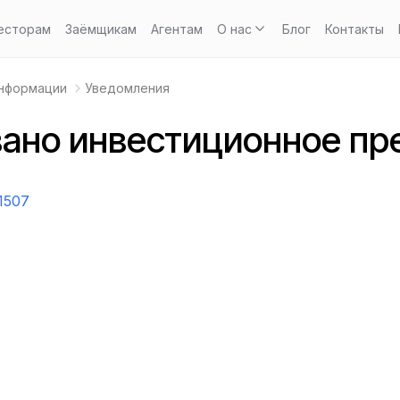
есторам
Заёмщикам
Агентам
О нас
Блог
Контакты
информации
Уведомления
ано инвестиционное пр
1507